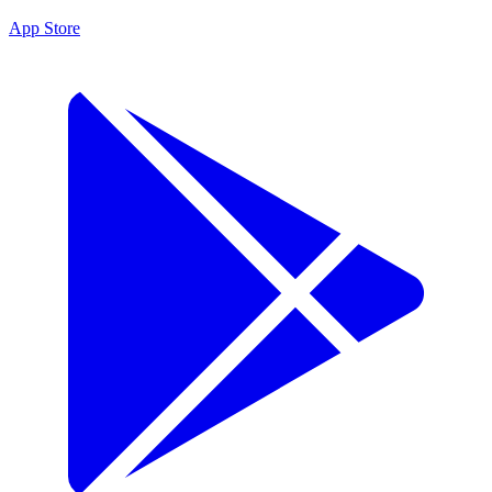
App Store