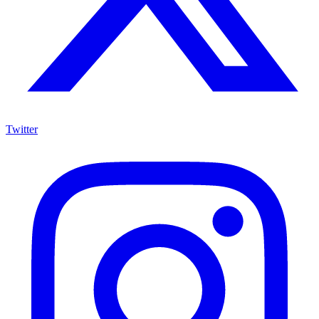
Twitter