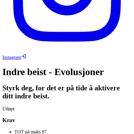
Instagram
Indre beist - Evolusjoner
Styrk deg, for det er på tide å aktivere
ditt indre beist.
Utløpt
Krav
TOT på maks
87