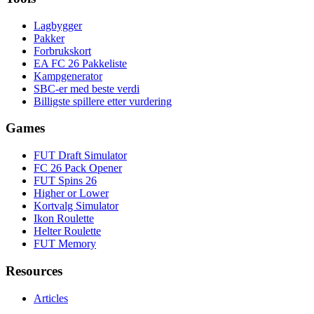
Lagbygger
Pakker
Forbrukskort
EA FC 26 Pakkeliste
Kampgenerator
SBC-er med beste verdi
Billigste spillere etter vurdering
Games
FUT Draft Simulator
FC 26 Pack Opener
FUT Spins 26
Higher or Lower
Kortvalg Simulator
Ikon Roulette
Helter Roulette
FUT Memory
Resources
Articles