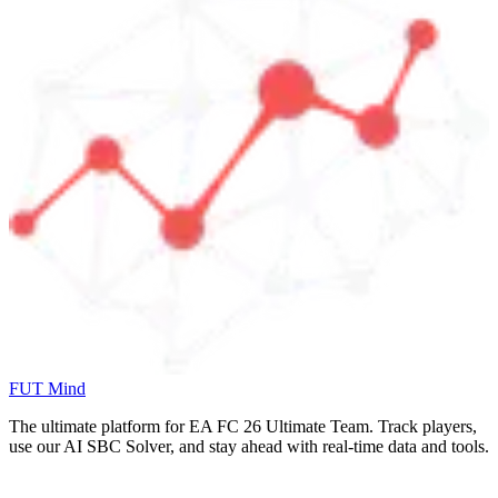
FUT Mind
The ultimate platform for EA FC
26
Ultimate Team. Track players,
use our AI SBC Solver, and stay ahead with real-time data and tools.