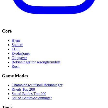
Core
Hjem
Spillere
LBO
Evolusjoner
Oppgaver
Belønninger for sesongfremdrift
Rush
Game Modes
Champions-sluttspill Belønninger
Rivals Top 200
Squad Battles Top 200
Squad Battles-belønninger
Tools