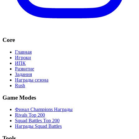
Core
Главная
Игроки
ИПК
Развитие
Задания
Награды сезона
Rush
Game Modes
Финал Champions Награды
Rivals Top 200
Squad Battles Top 200
Награды Squad Battles
Tools