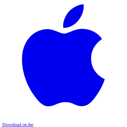
Download on the