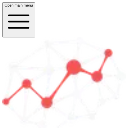
Open main menu