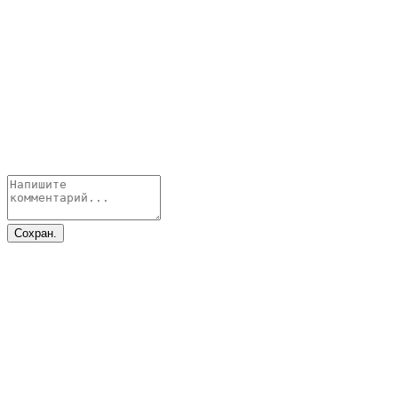
Сохран.