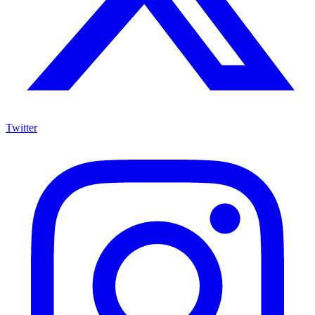
Twitter