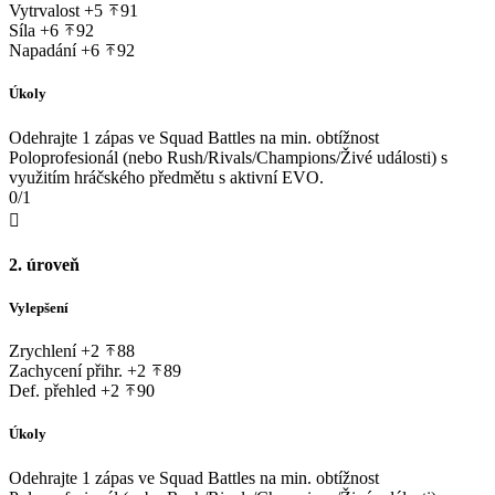
Vytrvalost
+5
91
Síla
+6
92
Napadání
+6
92
Úkoly
Odehrajte 1 zápas ve Squad Battles na min. obtížnost
Poloprofesionál (nebo Rush/Rivals/Champions/Živé události) s
využitím hráčského předmětu s aktivní EVO.
0/1

2. úroveň
Vylepšení
Zrychlení
+2
88
Zachycení přihr.
+2
89
Def. přehled
+2
90
Úkoly
Odehrajte 1 zápas ve Squad Battles na min. obtížnost