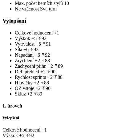
Max. počet herních stylů
10
Ne vzácnost
Svt. turn
Vylepšení
Celkové hodnocení
+1
Výskok
+5
92
Vytrvalost
+5
91
Síla
+6
92
Napadání
+6
92
Zrychlení
+2
88
Zachycení přihr.
+2
89
Def. přehled
+2
90
Rychlost sprintu
+2
88
Hlavičky
+2
88
OZ vstoje
+2
90
Skluz
+2
89
1. úroveň
Vylepšení
Celkové hodnocení
+1
Výskok
+5
92