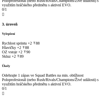
Poloprofesionál (nebo Rush/Rivals/Champions/Živé události) s
využitím hráčského předmětu s aktivní EVO.
0/1

3. úroveň
Vylepšení
Rychlost sprintu
+2
88
Hlavičky
+2
88
OZ vstoje
+2
90
Skluz
+2
89
Úkoly
Odehrajte 1 zápas ve Squad Battles na min. obtížnost
Poloprofesionál (nebo Rush/Rivals/Champions/Živé události) s
využitím hráčského předmětu s aktivní EVO.
0/1
