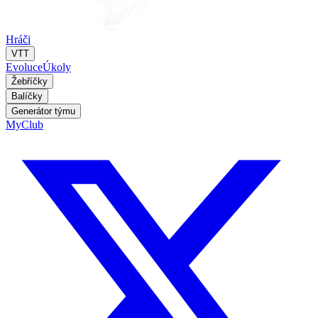
Hráči
VTT
Evoluce
Úkoly
Žebříčky
Balíčky
Generátor týmu
MyClub