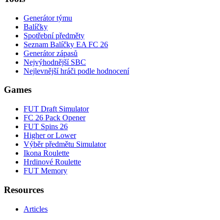
Generátor týmu
Balíčky
Spotřební předměty
Seznam Balíčky EA FC 26
Generátor zápasů
Nejvýhodnější SBC
Nejlevnější hráči podle hodnocení
Games
FUT Draft Simulator
FC 26 Pack Opener
FUT Spins 26
Higher or Lower
Výběr předmětu Simulator
Ikona Roulette
Hrdinové Roulette
FUT Memory
Resources
Articles