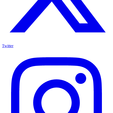
Twitter