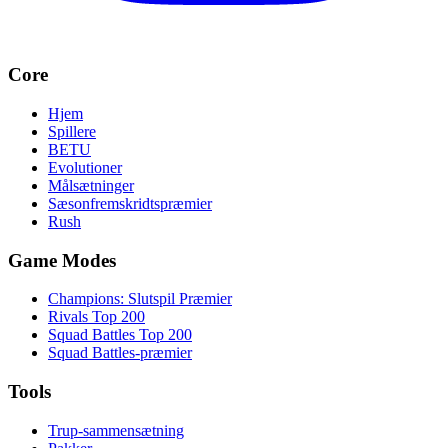
Core
Hjem
Spillere
BETU
Evolutioner
Målsætninger
Sæsonfremskridtspræmier
Rush
Game Modes
Champions: Slutspil Præmier
Rivals Top 200
Squad Battles Top 200
Squad Battles-præmier
Tools
Trup-sammensætning