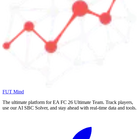
FUT Mind
The ultimate platform for EA FC
26
Ultimate Team. Track players,
use our AI SBC Solver, and stay ahead with real-time data and tools.