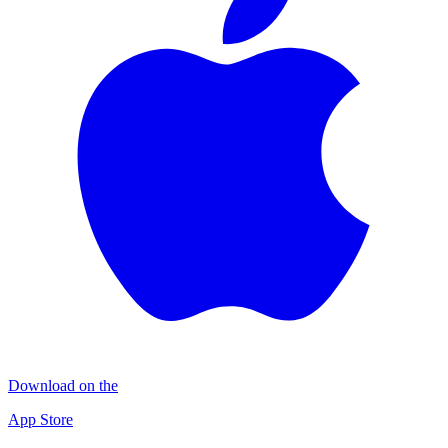
Download on the
App Store