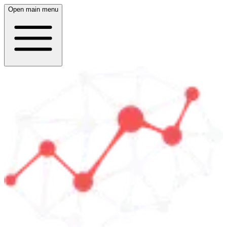
Open main menu