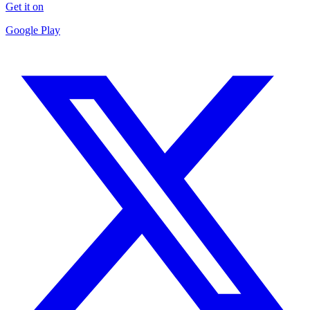
Get it on
Google Play