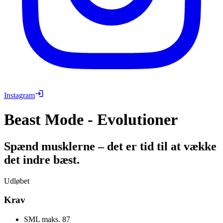
Instagram
Beast Mode - Evolutioner
Spænd musklerne – det er tid til at vække
det indre bæst.
Udløbet
Krav
SML maks.
87