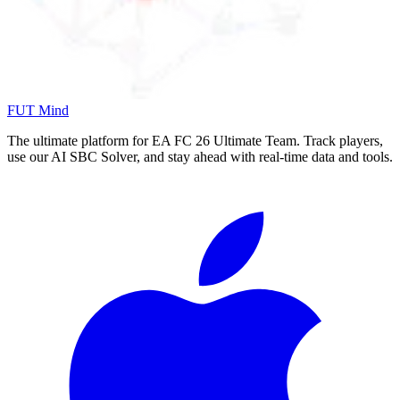
FUT Mind
The ultimate platform for EA FC
26
Ultimate Team. Track players,
use our AI SBC Solver, and stay ahead with real-time data and tools.