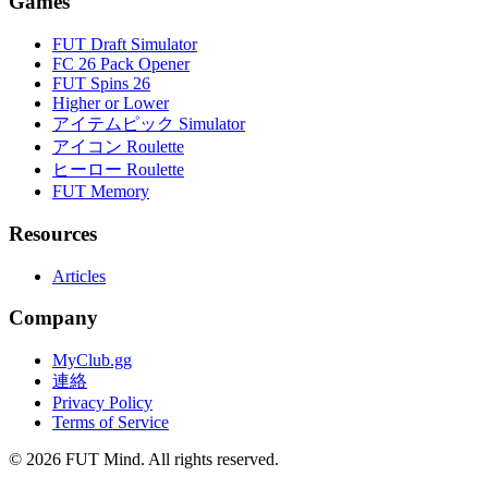
Games
FUT Draft Simulator
FC 26 Pack Opener
FUT Spins 26
Higher or Lower
アイテムピック Simulator
アイコン Roulette
ヒーロー Roulette
FUT Memory
Resources
Articles
Company
MyClub.gg
連絡
Privacy Policy
Terms of Service
©
2026
FUT Mind. All rights reserved.