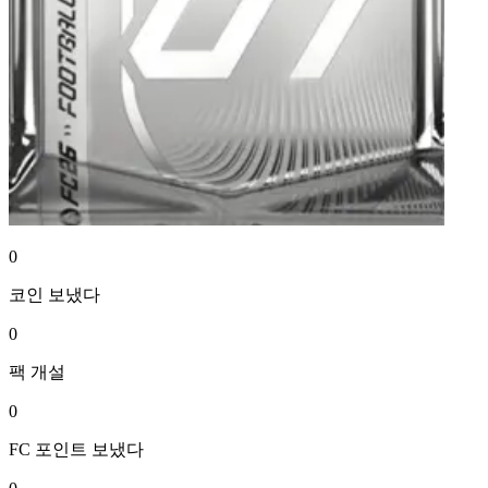
0
코인
보냈다
0
팩
개설
0
FC 포인트
보냈다