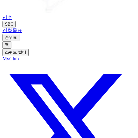
선수
SBC
진화
목표
순위표
팩
스쿼드 빌더
MyClub