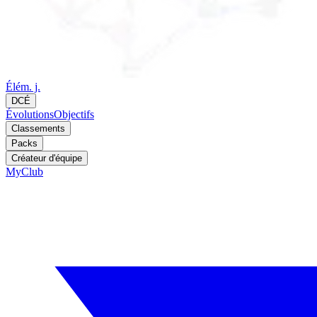
Élém. j.
DCÉ
Évolutions
Objectifs
Classements
Packs
Créateur d'équipe
MyClub