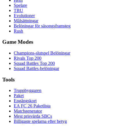
Hem
Spelare
TBU
Evolutioner
Målsättningar
Belöningar för säsongsframsteg
Rush
Game Modes
Champions-slutspel Belöningar
Rivals Top 200
Squad Battles Top 200
Squad Battles-belöningar
Tools
Truppbyggaren
Paket
Engångskort
EA FC 26 Paketlista
Matchgenerator
Mest prisvärda SBCs
Billigaste spelarna efter betyg