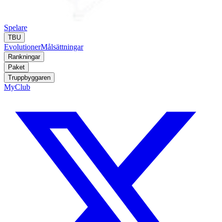
Spelare
TBU
Evolutioner
Målsättningar
Rankningar
Paket
Truppbyggaren
MyClub