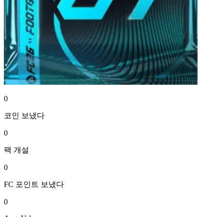
0
코인
보냈다
0
팩
개설
0
FC 포인트
보냈다
0