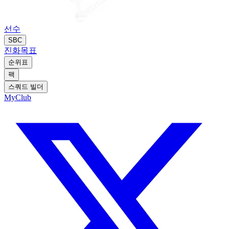
선수
SBC
진화
목표
순위표
팩
스쿼드 빌더
MyClub