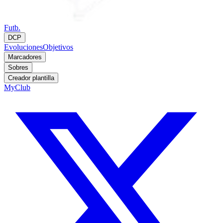
Futb.
DCP
Evoluciones
Objetivos
Marcadores
Sobres
Creador plantilla
MyClub