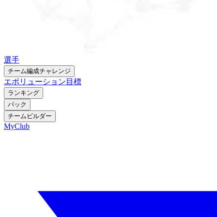
選手
チーム編成チャレンジ
エボリューション
目標
ランキング
パック
チームビルダー
MyClub