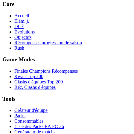
Core
Accueil
Élém. j.
DCÉ
Évolutions
Objectifs
Récompenses progression de saison
Rush
Game Modes
Finales Champions Récompenses
Rivals Top 200
Clashs d'équipes Top 200
Réc. Clashs d'équipes
Tools
Créateur d'équipe
Packs
Consommables
Liste des Packs EA FC 26
Générateur de matchs