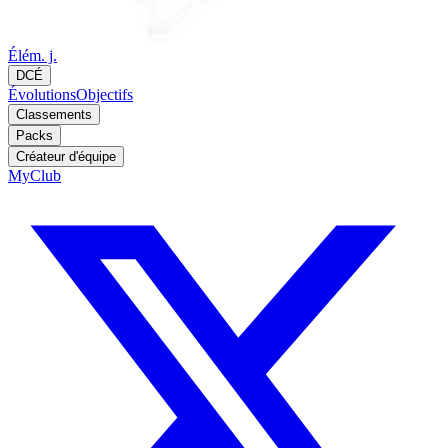
Élém. j.
DCÉ
Évolutions
Objectifs
Classements
Packs
Créateur d'équipe
MyClub