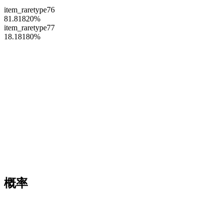
item_raretype76
81.81820
%
item_raretype77
18.18180
%
概率