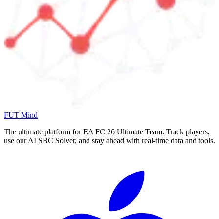
FUT Mind
The ultimate platform for EA FC
26
Ultimate Team. Track players,
use our AI SBC Solver, and stay ahead with real-time data and tools.