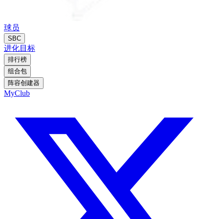
球员
SBC
进化
目标
排行榜
组合包
阵容创建器
MyClub