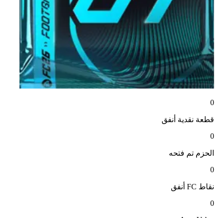
0
قطعة نقدية
أنفق
0
الحزم
تم فتحه
0
نقاط FC
أنفق
0