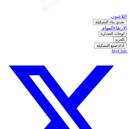
اللاعبون
تحدي بناء التشكيلة
الارتقاء
المهام
لوحات الصدارة
الحزم
أداة صنع التشكيلة
MyClub