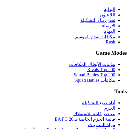
البداية
اللاعبون
تحدي بناء التشكيلة
الارتقاء
المهام
مكافآت تقدم الموسم
Rush
Game Modes
نهائيات الأبطال المكافآت
Rivals Top 200
Squad Battles Top 200
مكافآت Squad Battles
Tools
أداة صنع التشكيلة
الحزم
عناصر قابلة للاستهلاك
قائمة الحزم الخاصة بـ EA FC 26
مولد المباريات