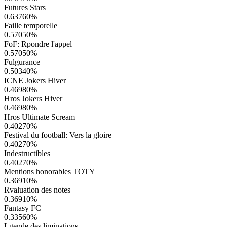
Futures Stars
0.63760
%
Faille temporelle
0.57050
%
FoF: Rpondre l'appel
0.57050
%
Fulgurance
0.50340
%
ICNE Jokers Hiver
0.46980
%
Hros Jokers Hiver
0.46980
%
Hros Ultimate Scream
0.40270
%
Festival du football: Vers la gloire
0.40270
%
Indestructibles
0.40270
%
Mentions honorables TOTY
0.36910
%
Rvaluation des notes
0.36910
%
Fantasy FC
0.33560
%
Lgende des liminations