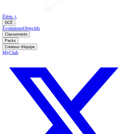
Élém. j.
DCÉ
Évolutions
Objectifs
Classements
Packs
Créateur d'équipe
MyClub