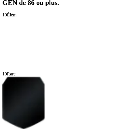
GÉN de 86 ou plus.
10
Élém.
10
Rare