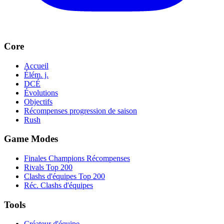
Core
Accueil
Élém. j.
DCÉ
Évolutions
Objectifs
Récompenses progression de saison
Rush
Game Modes
Finales Champions Récompenses
Rivals Top 200
Clashs d'équipes Top 200
Réc. Clashs d'équipes
Tools
Créateur d'équipe