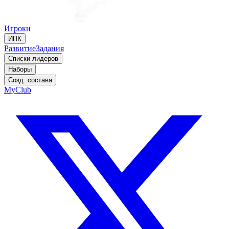
Игроки
ИПК
Развитие
Задания
Списки лидеров
Наборы
Созд. состава
MyClub