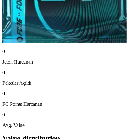
0
Jeton
Harcanan
0
Paketler
Açıldı
0
FC Points
Harcanan
0
Avg. Value
Value distribution