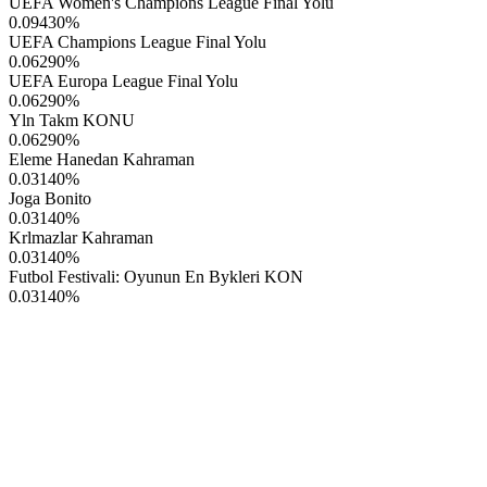
UEFA Women's Champions League Final Yolu
0.09430
%
UEFA Champions League Final Yolu
0.06290
%
UEFA Europa League Final Yolu
0.06290
%
Yln Takm KONU
0.06290
%
Eleme Hanedan Kahraman
0.03140
%
Joga Bonito
0.03140
%
Krlmazlar Kahraman
0.03140
%
Futbol Festivali: Oyunun En Bykleri KON
0.03140
%