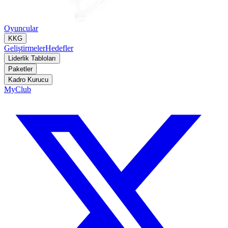
Oyuncular
KKG
Geliştirmeler
Hedefler
Liderlik Tabloları
Paketler
Kadro Kurucu
MyClub