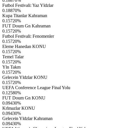
0.18870
%
Futbol Festivali: Yaz Yldzlar
0.18870
%
Kupa Titanlar Kahraman
0.15720
%
FUT Doum Gn Kahraman
0.15720
%
Futbol Festivali: Fenomenler
0.15720
%
Eleme Hanedan KONU
0.15720
%
Temel Talar
0.15720
%
Yln Takm
0.15720
%
Gelecein Yldzlar KONU
0.15720
%
UEFA Conference League Final Yolu
0.12580
%
FUT Doum Gn KONU
0.09430
%
Krlmazlar KONU
0.09430
%
Gelecein Yldzlar Kahraman
0.09430
%