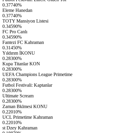
0.37740
%
Eleme Hanedan
0.37740
%
TOTY Mansiyon Listesi
0.34590
%
FC Pro Canlı
0.34590
%
Fantezi FC Kahraman
0.31450
%
Yıldırım İKONU
0.28300
%
Kupa Titanlar KON
0.28300
%
UEFA Champions League Primetime
0.28300
%
Futbol Festivali: Kaptanlar
0.28300
%
Ultimate Scream
0.28300
%
Zaman Bklmesi KONU
0.22010
%
UCL Primetime Kahraman
0.22010
%
st Dzey Kahraman