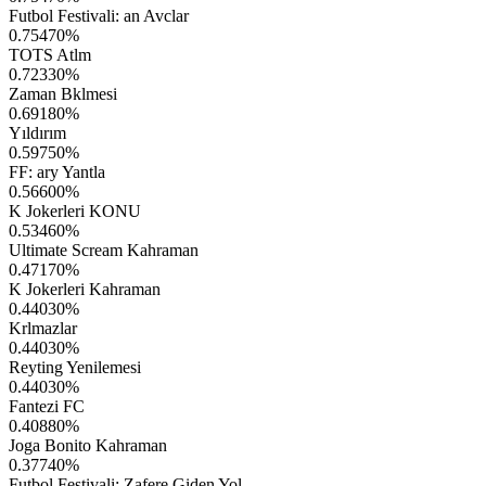
Futbol Festivali: an Avclar
0.75470
%
TOTS Atlm
0.72330
%
Zaman Bklmesi
0.69180
%
Yıldırım
0.59750
%
FF: ary Yantla
0.56600
%
K Jokerleri KONU
0.53460
%
Ultimate Scream Kahraman
0.47170
%
K Jokerleri Kahraman
0.44030
%
Krlmazlar
0.44030
%
Reyting Yenilemesi
0.44030
%
Fantezi FC
0.40880
%
Joga Bonito Kahraman
0.37740
%
Futbol Festivali: Zafere Giden Yol