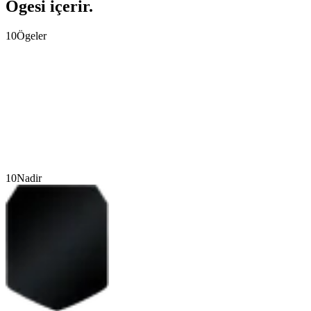
Ögesi içerir.
10
Ögeler
10
Nadir