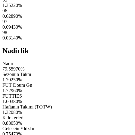
1.35220
%
96
0.62890
%
97
0.09430
%
98
0.03140
%
Nadirlik
Nadir
79.55970
%
Sezonun Takm
1.79250
%
FUT Doum Gn
1.72960
%
FUTTIES
1.60380
%
Haftanın Takımı (TOTW)
1.32080
%
K Jokerleri
0.88050
%
Gelecein Yldzlar
0.75470
%