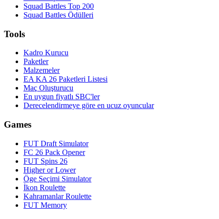
Squad Battles Top 200
Squad Battles Ödülleri
Tools
Kadro Kurucu
Paketler
Malzemeler
EA KA 26 Paketleri Listesi
Maç Oluşturucu
En uygun fiyatlı SBC'ler
Derecelendirmeye göre en ucuz oyuncular
Games
FUT Draft Simulator
FC 26 Pack Opener
FUT Spins 26
Higher or Lower
Öge Seçimi Simulator
İkon Roulette
Kahramanlar Roulette
FUT Memory