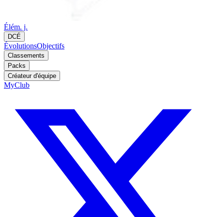
Élém. j.
DCÉ
Évolutions
Objectifs
Classements
Packs
Créateur d'équipe
MyClub