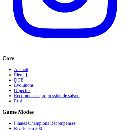
Core
Accueil
Élém. j.
DCÉ
Évolutions
Objectifs
Récompenses progression de saison
Rush
Game Modes
Finales Champions Récompenses
Rivals Top 200