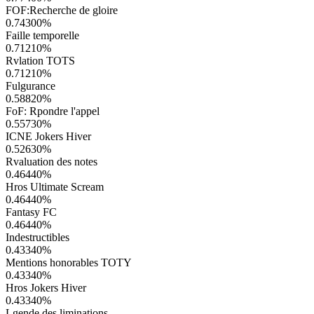
FOF:Recherche de gloire
0.74300
%
Faille temporelle
0.71210
%
Rvlation TOTS
0.71210
%
Fulgurance
0.58820
%
FoF: Rpondre l'appel
0.55730
%
ICNE Jokers Hiver
0.52630
%
Rvaluation des notes
0.46440
%
Hros Ultimate Scream
0.46440
%
Fantasy FC
0.46440
%
Indestructibles
0.43340
%
Mentions honorables TOTY
0.43340
%
Hros Jokers Hiver
0.43340
%
Lgende des liminations