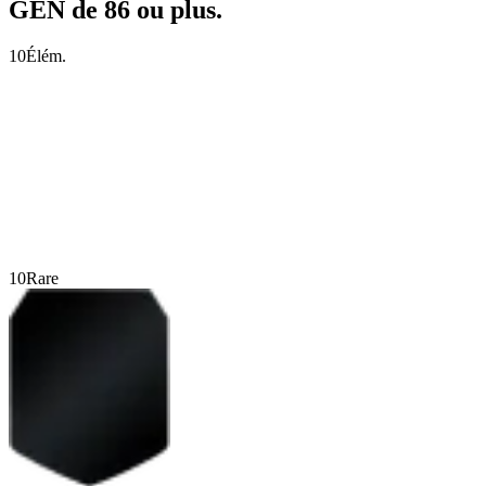
GÉN de 86 ou plus.
10
Élém.
10
Rare