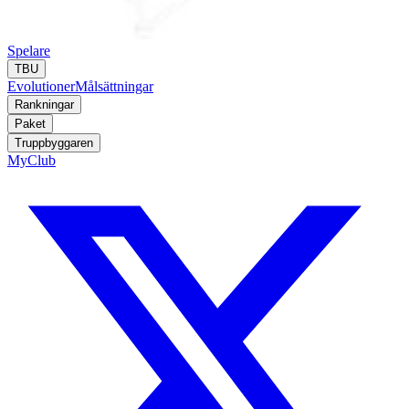
Spelare
TBU
Evolutioner
Målsättningar
Rankningar
Paket
Truppbyggaren
MyClub