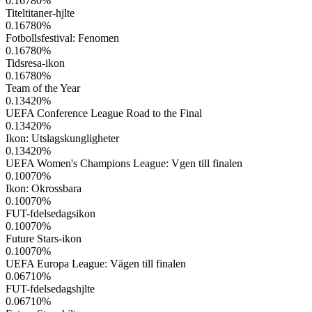
0.16780
%
Titeltitaner-hjlte
0.16780
%
Fotbollsfestival: Fenomen
0.16780
%
Tidsresa-ikon
0.16780
%
Team of the Year
0.13420
%
UEFA Conference League Road to the Final
0.13420
%
Ikon: Utslagskungligheter
0.13420
%
UEFA Women's Champions League: Vgen till finalen
0.10070
%
Ikon: Okrossbara
0.10070
%
FUT-fdelsedagsikon
0.10070
%
Future Stars-ikon
0.10070
%
UEFA Europa League: Vägen till finalen
0.06710
%
FUT-fdelsedagshjlte
0.06710
%