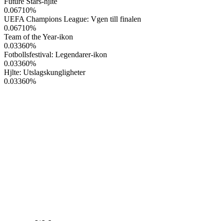
Future Stars-hjlte
0.06710
%
UEFA Champions League: Vgen till finalen
0.06710
%
Team of the Year-ikon
0.03360
%
Fotbollsfestival: Legendarer-ikon
0.03360
%
Hjlte: Utslagskungligheter
0.03360
%