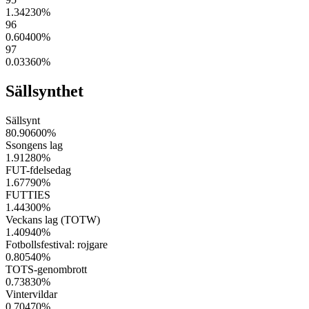
1.34230
%
96
0.60400
%
97
0.03360
%
Sällsynthet
Sällsynt
80.90600
%
Ssongens lag
1.91280
%
FUT-fdelsedag
1.67790
%
FUTTIES
1.44300
%
Veckans lag (TOTW)
1.40940
%
Fotbollsfestival: rojgare
0.80540
%
TOTS-genombrott
0.73830
%
Vintervildar
0.70470
%