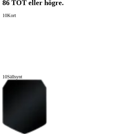
86 TOT eller högre.
10
Kort
10
Sällsynt