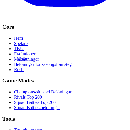
Core
Hem
Spelare
TBU
Evolutioner
Målsättningar
Belöningar för säsongsframsteg
Rush
Game Modes
Champions-slutspel Belöningar
Rivals Top 200
Squad Battles Top 200
Squad Battles-belöningar
Tools
Truppbyggaren