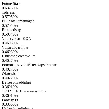
Future Stars
0.63760
%
Tidsresa
0.57050
%
FF: Anta utmaningen
0.57050
%
Blixtnedslag
0.50340
%
Vintervildar-IKON
0.46980
%
Vintervildar-hjlte
0.46980
%
Ultimate Scream-hjlte
0.40270
%
Fotbollsfestival: Msterskapsdrmmar
0.40270
%
Okrossbara
0.40270
%
Betygsomladdning
0.36910
%
TOTY: Hedersomnmnanden
0.36910
%
Fantasy FC
0.33560
%
Utslagskungligheter