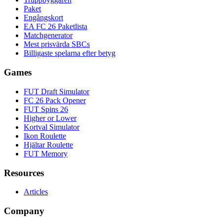
Paket
Engångskort
EA FC 26 Paketlista
Matchgenerator
Mest prisvärda SBCs
Billigaste spelarna efter betyg
Games
FUT Draft Simulator
FC 26 Pack Opener
FUT Spins 26
Higher or Lower
Kortval Simulator
Ikon Roulette
Hjältar Roulette
FUT Memory
Resources
Articles
Company