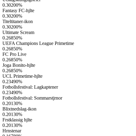
0.30200
%
Fantasy FC-hjlte
0.30200
%
Titeltitaner-ikon
0.30200
%
Ultimate Scream
0.26850
%
UEFA Champions League Primetime
0.26850
%
FC Pro Live
0.26850
%
Joga Bonito-hjlte
0.26850
%
UCL Primetime-hjlte
0.23490
%
Fotbollsfestival: Lagkaptener
0.23490
%
Fotbollsfestival: Sommarstjrnor
0.20130
%
Blixtnedslag-ikon
0.20130
%
Frstklassig hjlte
0.20130
%
Hrnstenar