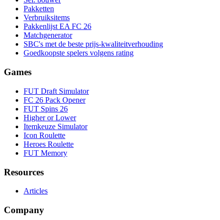
Pakketten
Verbruiksitems
Pakkenlijst EA FC 26
Matchgenerator
SBC's met de beste prijs-kwaliteitverhouding
Goedkoopste spelers volgens rating
Games
FUT Draft Simulator
FC 26 Pack Opener
FUT Spins 26
Higher or Lower
Itemkeuze Simulator
Icon Roulette
Heroes Roulette
FUT Memory
Resources
Articles
Company