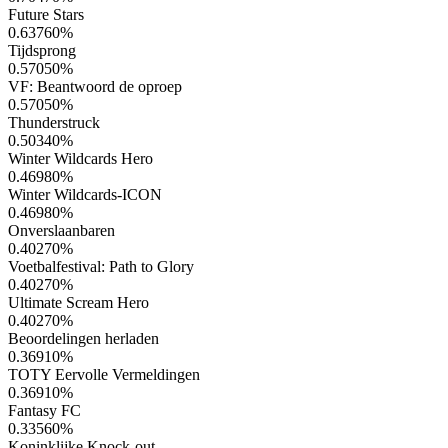
Future Stars
0.63760
%
Tijdsprong
0.57050
%
VF: Beantwoord de oproep
0.57050
%
Thunderstruck
0.50340
%
Winter Wildcards Hero
0.46980
%
Winter Wildcards-ICON
0.46980
%
Onverslaanbaren
0.40270
%
Voetbalfestival: Path to Glory
0.40270
%
Ultimate Scream Hero
0.40270
%
Beoordelingen herladen
0.36910
%
TOTY Eervolle Vermeldingen
0.36910
%
Fantasy FC
0.33560
%
Koninklijke Knock-out