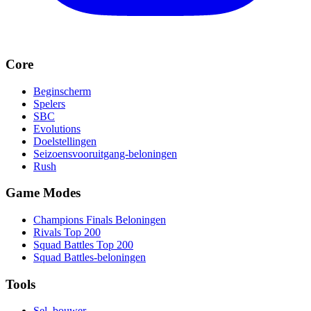
Core
Beginscherm
Spelers
SBC
Evolutions
Doelstellingen
Seizoensvooruitgang-beloningen
Rush
Game Modes
Champions Finals Beloningen
Rivals Top 200
Squad Battles Top 200
Squad Battles-beloningen
Tools
Sel. bouwer