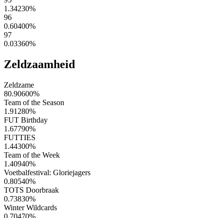
1.34230
%
96
0.60400
%
97
0.03360
%
Zeldzaamheid
Zeldzame
80.90600
%
Team of the Season
1.91280
%
FUT Birthday
1.67790
%
FUTTIES
1.44300
%
Team of the Week
1.40940
%
Voetbalfestival: Gloriejagers
0.80540
%
TOTS Doorbraak
0.73830
%
Winter Wildcards
0.70470
%