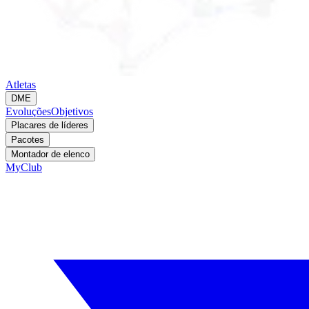
Atletas
DME
Evoluções
Objetivos
Placares de líderes
Pacotes
Montador de elenco
MyClub