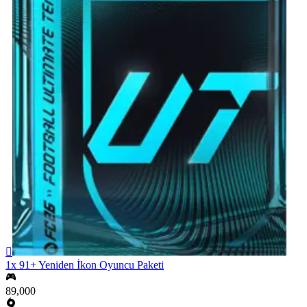

1x 91+ Yeniden İkon Oyuncu Paketi
89,000