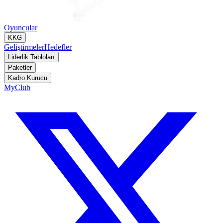
Oyuncular
KKG
Geliştirmeler
Hedefler
Liderlik Tabloları
Paketler
Kadro Kurucu
MyClub