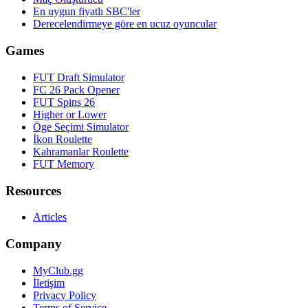
En uygun fiyatlı SBC'ler
Derecelendirmeye göre en ucuz oyuncular
Games
FUT Draft Simulator
FC 26 Pack Opener
FUT Spins 26
Higher or Lower
Öge Seçimi Simulator
İkon Roulette
Kahramanlar Roulette
FUT Memory
Resources
Articles
Company
MyClub.gg
İletişim
Privacy Policy
Terms of Service