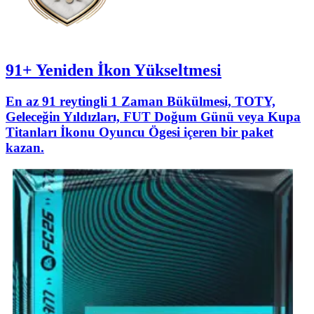
91+ Yeniden İkon Yükseltmesi
En az 91 reytingli 1 Zaman Bükülmesi, TOTY,
Geleceğin Yıldızları, FUT Doğum Günü veya Kupa
Titanları İkonu Oyuncu Ögesi içeren bir paket
kazan.