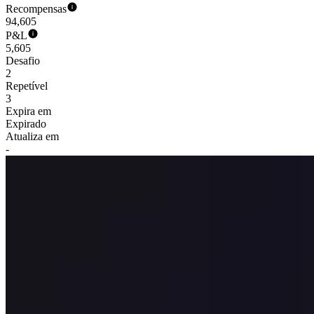
Recompensas
94,605
P&L
5,605
Desafio
2
Repetível
3
Expira em
Expirado
Atualiza em
-