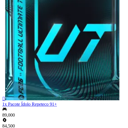

1x Pacote Ídolo Repeteco 91+
89,000
84,500