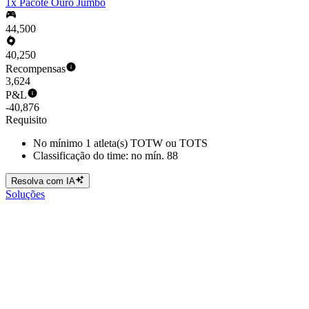
1x Pacote Ouro Jumbo
44,500
40,250
Recompensas
3,624
P&L
-40,876
Requisito
No mínimo 1 atleta(s) TOTW ou TOTS
Classificação do time: no mín. 88
Resolva com IA
Soluções