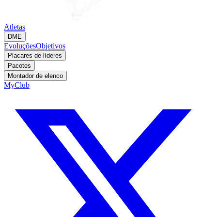
Atletas
DME
Evoluções
Objetivos
Placares de líderes
Pacotes
Montador de elenco
MyClub