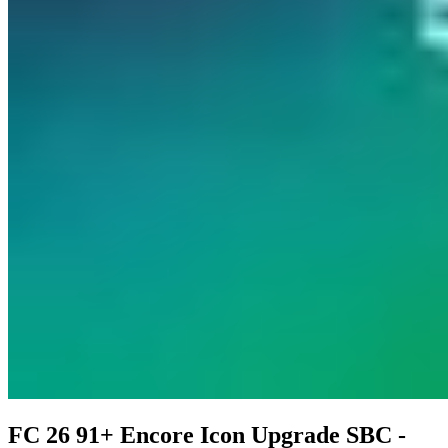
FC 26 91+ Encore Icon Upgrade SBC -