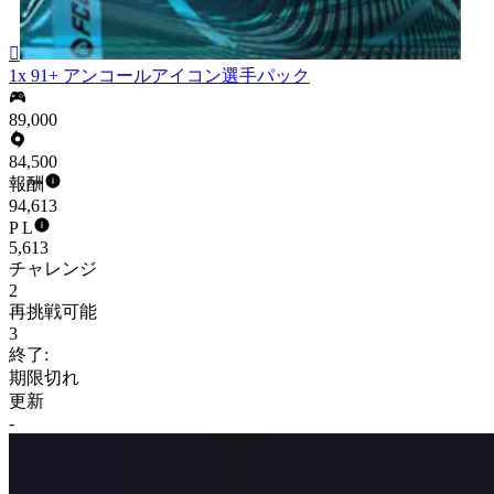

1x 91+ アンコールアイコン選手パック
89,000
84,500
報酬
94,613
P L
5,613
チャレンジ
2
再挑戦可能
3
終了:
期限切れ
更新
-