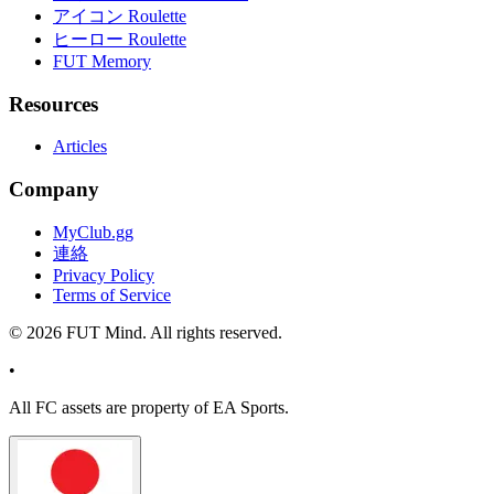
アイコン Roulette
ヒーロー Roulette
FUT Memory
Resources
Articles
Company
MyClub.gg
連絡
Privacy Policy
Terms of Service
©
2026
FUT Mind. All rights reserved.
•
All
FC
assets are property of EA Sports.