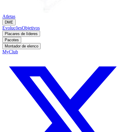
Atletas
DME
Evoluções
Objetivos
Placares de líderes
Pacotes
Montador de elenco
MyClub