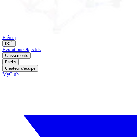
Élém. j.
DCÉ
Évolutions
Objectifs
Classements
Packs
Créateur d'équipe
MyClub