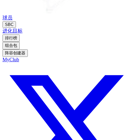
球员
SBC
进化
目标
排行榜
组合包
阵容创建器
MyClub