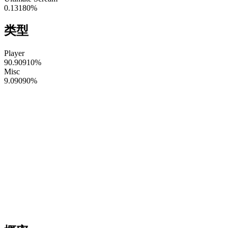
0.13180
%
类型
Player
90.90910
%
Misc
9.09090
%