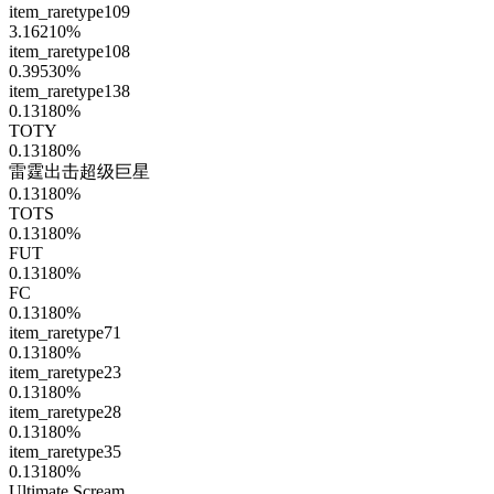
item_raretype109
3.16210
%
item_raretype108
0.39530
%
item_raretype138
0.13180
%
TOTY
0.13180
%
雷霆出击超级巨星
0.13180
%
TOTS
0.13180
%
FUT
0.13180
%
FC
0.13180
%
item_raretype71
0.13180
%
item_raretype23
0.13180
%
item_raretype28
0.13180
%
item_raretype35
0.13180
%
Ultimate Scream