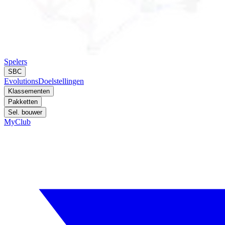
Spelers
SBC
Evolutions
Doelstellingen
Klassementen
Pakketten
Sel. bouwer
MyClub