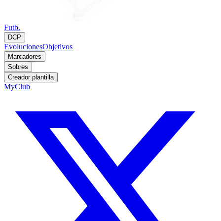
Futb.
DCP
Evoluciones
Objetivos
Marcadores
Sobres
Creador plantilla
MyClub