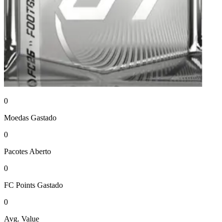
0
Moedas
Gastado
0
Pacotes
Aberto
0
FC Points
Gastado
0
Avg. Value