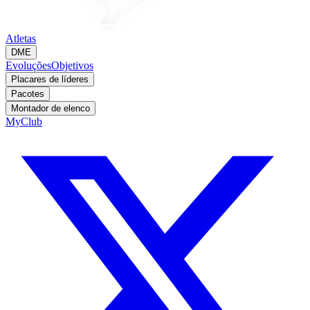
Atletas
DME
Evoluções
Objetivos
Placares de líderes
Pacotes
Montador de elenco
MyClub