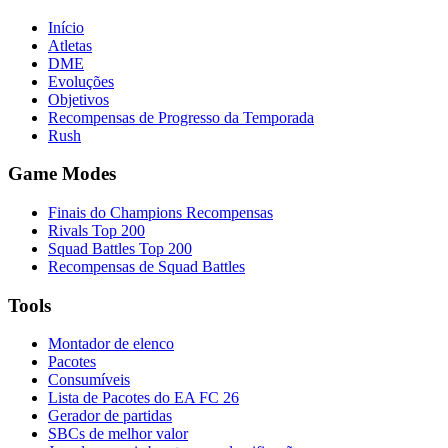
Início
Atletas
DME
Evoluções
Objetivos
Recompensas de Progresso da Temporada
Rush
Game Modes
Finais do Champions Recompensas
Rivals Top 200
Squad Battles Top 200
Recompensas de Squad Battles
Tools
Montador de elenco
Pacotes
Consumíveis
Lista de Pacotes do EA FC 26
Gerador de partidas
SBCs de melhor valor