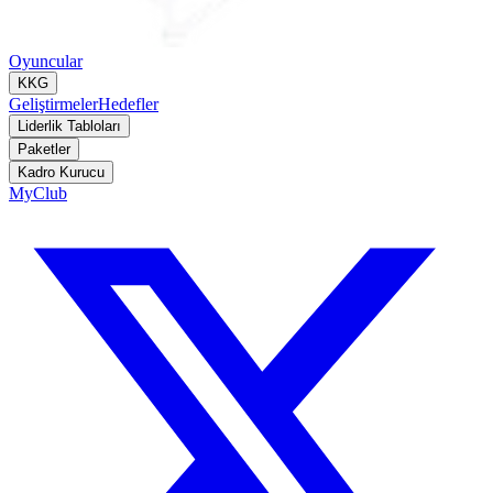
Oyuncular
KKG
Geliştirmeler
Hedefler
Liderlik Tabloları
Paketler
Kadro Kurucu
MyClub