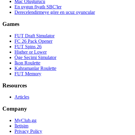
Maç Oluşturucu
En uygun fiyatlı SBC'ler
Derecelendirmeye göre en ucuz oyuncular
Games
FUT Draft Simulator
FC 26 Pack Opener
FUT Spins 26
Higher or Lower
Öge Seçimi Simulator
İkon Roulette
Kahramanlar Roulette
FUT Memory
Resources
Articles
Company
MyClub.gg
İletişim
Privacy Policy