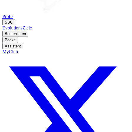
Profis
SBC
Evolutions
Ziele
Bestenlisten
Packs
Assistent
MyClub