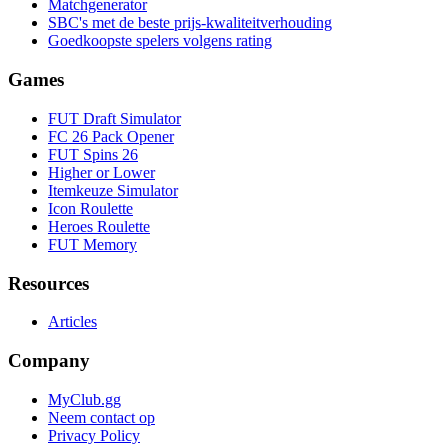
Matchgenerator
SBC's met de beste prijs-kwaliteitverhouding
Goedkoopste spelers volgens rating
Games
FUT Draft Simulator
FC 26 Pack Opener
FUT Spins 26
Higher or Lower
Itemkeuze Simulator
Icon Roulette
Heroes Roulette
FUT Memory
Resources
Articles
Company
MyClub.gg
Neem contact op
Privacy Policy