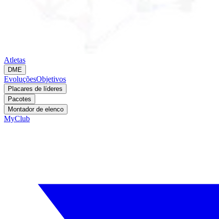
Atletas
DME
Evoluções
Objetivos
Placares de líderes
Pacotes
Montador de elenco
MyClub