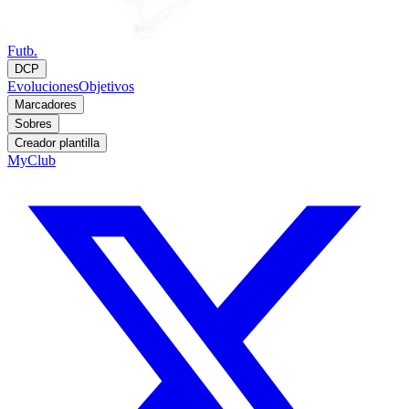
Futb.
DCP
Evoluciones
Objetivos
Marcadores
Sobres
Creador plantilla
MyClub