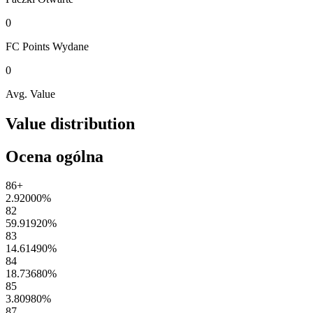
0
FC Points
Wydane
0
Avg. Value
Value distribution
Ocena ogólna
86+
2.92000
%
82
59.91920
%
83
14.61490
%
84
18.73680
%
85
3.80980
%
87