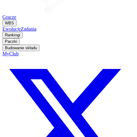
Gracze
WBS
Ewolucje
Zadania
Rankingi
Paczki
Budowanie składu
MyClub