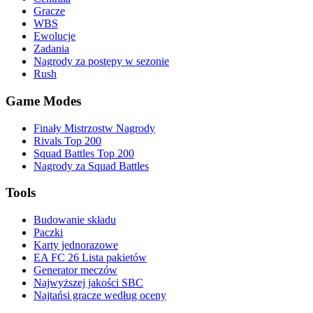
Gracze
WBS
Ewolucje
Zadania
Nagrody za postępy w sezonie
Rush
Game Modes
Finały Mistrzostw Nagrody
Rivals Top 200
Squad Battles Top 200
Nagrody za Squad Battles
Tools
Budowanie składu
Paczki
Karty jednorazowe
EA FC 26 Lista pakietów
Generator meczów
Najwyższej jakości SBC
Najtańsi gracze według oceny