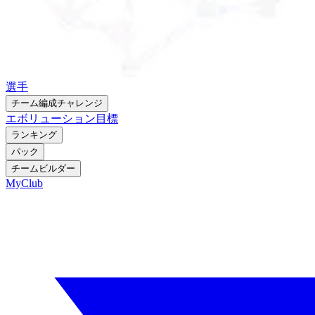
選手
チーム編成チャレンジ
エボリューション
目標
ランキング
パック
チームビルダー
MyClub