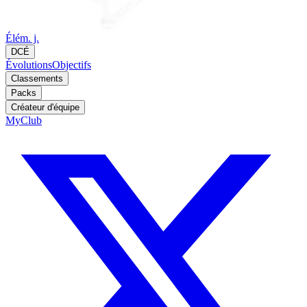
Élém. j.
DCÉ
Évolutions
Objectifs
Classements
Packs
Créateur d'équipe
MyClub