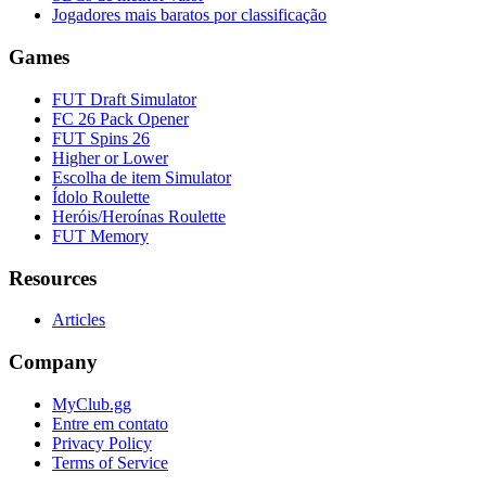
Jogadores mais baratos por classificação
Games
FUT Draft Simulator
FC 26 Pack Opener
FUT Spins 26
Higher or Lower
Escolha de item Simulator
Ídolo Roulette
Heróis/Heroínas Roulette
FUT Memory
Resources
Articles
Company
MyClub.gg
Entre em contato
Privacy Policy
Terms of Service