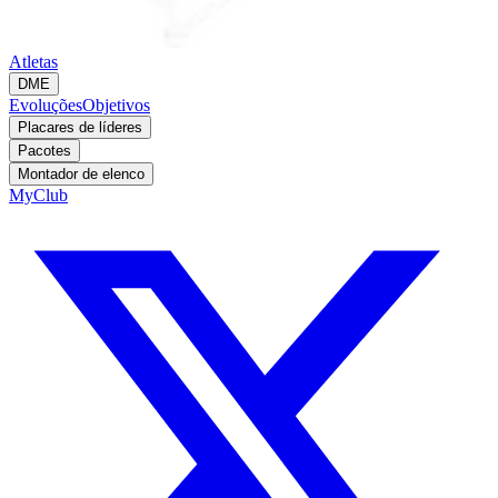
Atletas
DME
Evoluções
Objetivos
Placares de líderes
Pacotes
Montador de elenco
MyClub