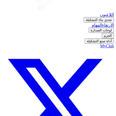
اللاعبون
تحدي بناء التشكيلة
الارتقاء
المهام
لوحات الصدارة
الحزم
أداة صنع التشكيلة
MyClub