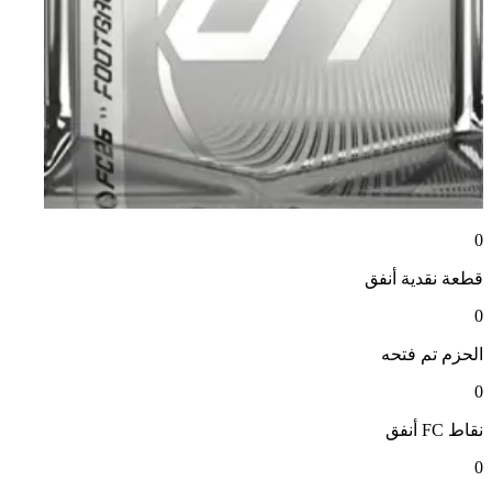
0
قطعة نقدية
أنفق
0
الحزم
تم فتحه
0
نقاط FC
أنفق
0