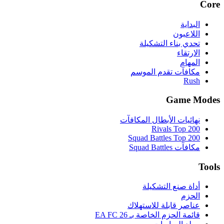
Core
البداية
اللاعبون
تحدي بناء التشكيلة
الارتقاء
المهام
مكافآت تقدم الموسم
Rush
Game Modes
نهائيات الأبطال المكافآت
Rivals Top 200
Squad Battles Top 200
مكافآت Squad Battles
Tools
أداة صنع التشكيلة
الحزم
عناصر قابلة للاستهلاك
قائمة الحزم الخاصة بـ EA FC 26