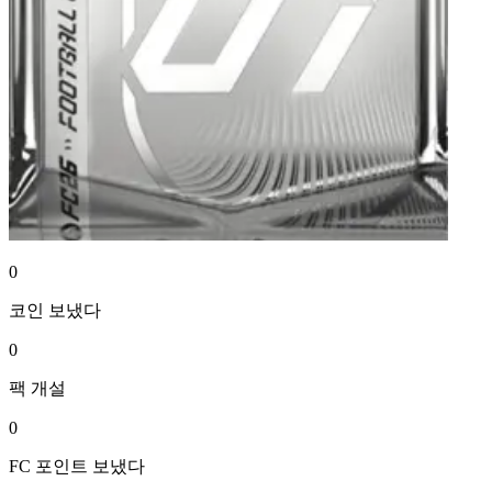
0
코인
보냈다
0
팩
개설
0
FC 포인트
보냈다