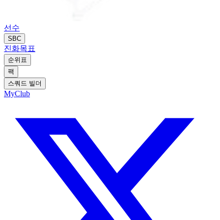
선수
SBC
진화
목표
순위표
팩
스쿼드 빌더
MyClub