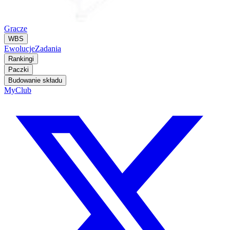
Gracze
WBS
Ewolucje
Zadania
Rankingi
Paczki
Budowanie składu
MyClub