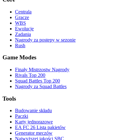
Centrala
Gracze
WBS
Ewolucje
Zadania
Nagrody za postępy w sezonie
Rush
Game Modes
Finały Mistrzostw Nagrody
Rivals Top 200
Squad Battles Top 200
Nagrody za Squad Battles
Tools
Budowanie składu
Paczki
Karty jednorazowe
EA FC 26 Lista pakietów
Generator meczów
Najwyższej jakości SBC