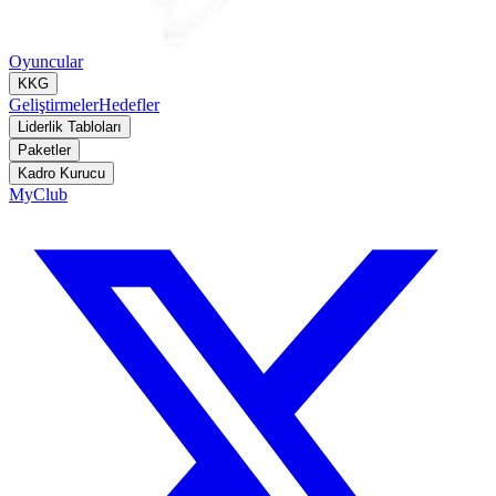
Oyuncular
KKG
Geliştirmeler
Hedefler
Liderlik Tabloları
Paketler
Kadro Kurucu
MyClub