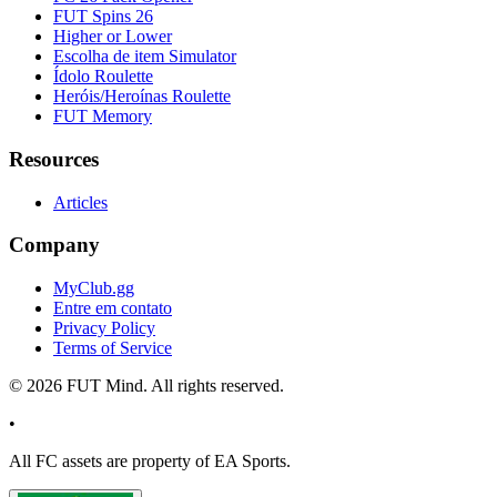
FUT Spins 26
Higher or Lower
Escolha de item Simulator
Ídolo Roulette
Heróis/Heroínas Roulette
FUT Memory
Resources
Articles
Company
MyClub.gg
Entre em contato
Privacy Policy
Terms of Service
©
2026
FUT Mind. All rights reserved.
•
All
FC
assets are property of EA Sports.