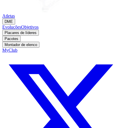
Atletas
DME
Evoluções
Objetivos
Placares de líderes
Pacotes
Montador de elenco
MyClub