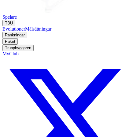
Spelare
TBU
Evolutioner
Målsättningar
Rankningar
Paket
Truppbyggaren
MyClub