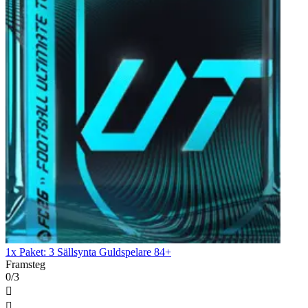
1x Paket: 3 Sällsynta Guldspelare 84+
Framsteg
0/3

