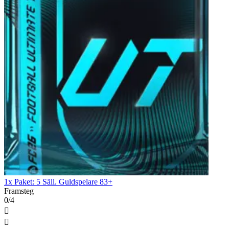
1x Paket: 5 Säll. Guldspelare 83+
Framsteg
0/4

