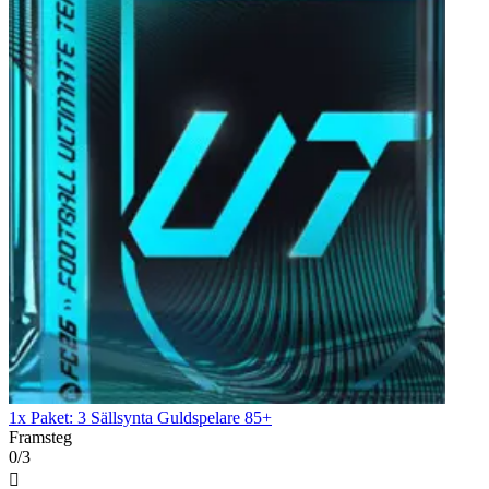
1x Paket: 3 Sällsynta Guldspelare 85+
Framsteg
0/3
