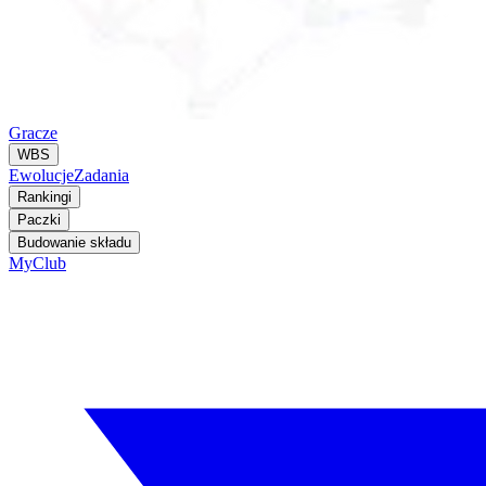
Gracze
WBS
Ewolucje
Zadania
Rankingi
Paczki
Budowanie składu
MyClub