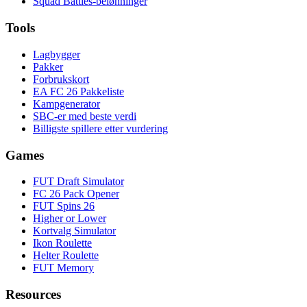
Squad Battles-belønninger
Tools
Lagbygger
Pakker
Forbrukskort
EA FC 26 Pakkeliste
Kampgenerator
SBC-er med beste verdi
Billigste spillere etter vurdering
Games
FUT Draft Simulator
FC 26 Pack Opener
FUT Spins 26
Higher or Lower
Kortvalg Simulator
Ikon Roulette
Helter Roulette
FUT Memory
Resources