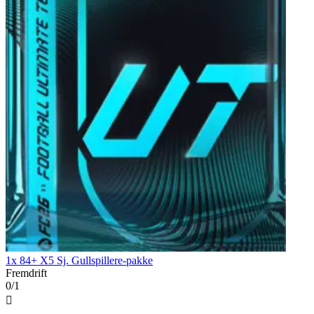
1x 84+ X5 Sj. Gullspillere-pakke
Fremdrift
0/1
