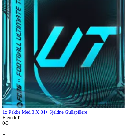
1x Pakke Med 3 X 84+ Sjeldne Gullspillere
Fremdrift
0/3

