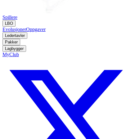
Spillere
LBO
Evolusjoner
Oppgaver
Ledertavler
Pakker
Lagbygger
MyClub