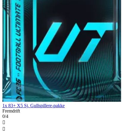
1x 83+ X5 Sj. Gullspillere-pakke
Fremdrift
0/4

