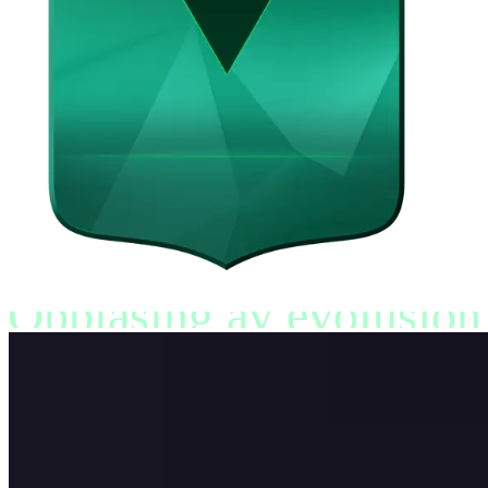
Opplåsing av evolusjon