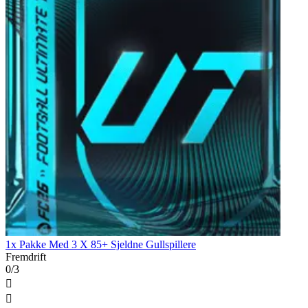
1x Pakke Med 3 X 85+ Sjeldne Gullspillere
Fremdrift
0/3

