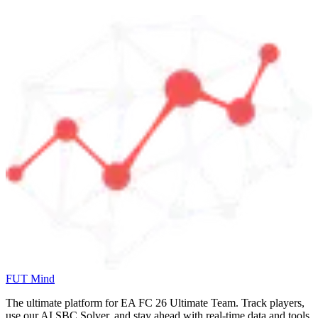
FUT Mind
The ultimate platform for EA FC
26
Ultimate Team. Track players,
use our AI SBC Solver, and stay ahead with real-time data and tools.