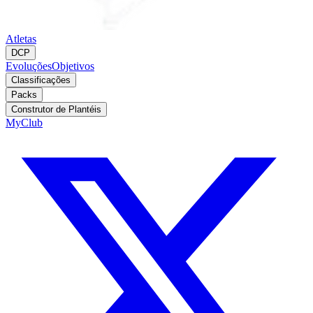
Atletas
DCP
Evoluções
Objetivos
Classificações
Packs
Construtor de Plantéis
MyClub