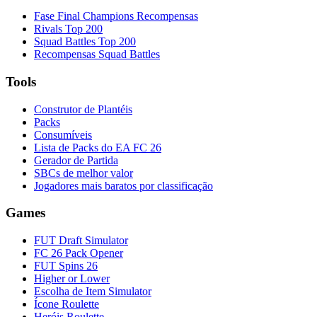
Fase Final Champions Recompensas
Rivals Top 200
Squad Battles Top 200
Recompensas Squad Battles
Tools
Construtor de Plantéis
Packs
Consumíveis
Lista de Packs do EA FC 26
Gerador de Partida
SBCs de melhor valor
Jogadores mais baratos por classificação
Games
FUT Draft Simulator
FC 26 Pack Opener
FUT Spins 26
Higher or Lower
Escolha de Item Simulator
Ícone Roulette
Heróis Roulette