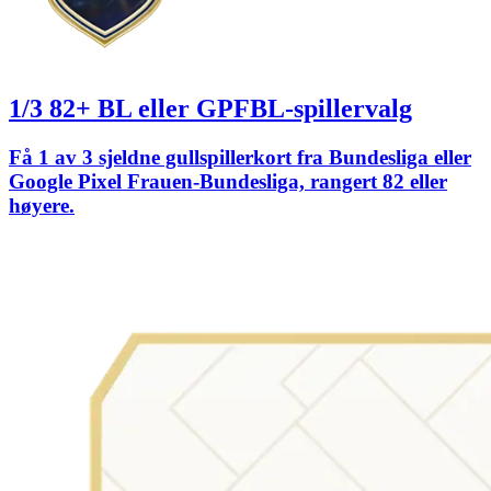
1/3 82+ BL eller GPFBL-spillervalg
Få 1 av 3 sjeldne gullspillerkort fra Bundesliga eller
Google Pixel Frauen-Bundesliga, rangert 82 eller
høyere.