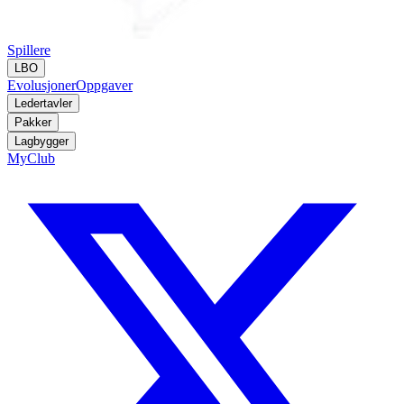
Spillere
LBO
Evolusjoner
Oppgaver
Ledertavler
Pakker
Lagbygger
MyClub