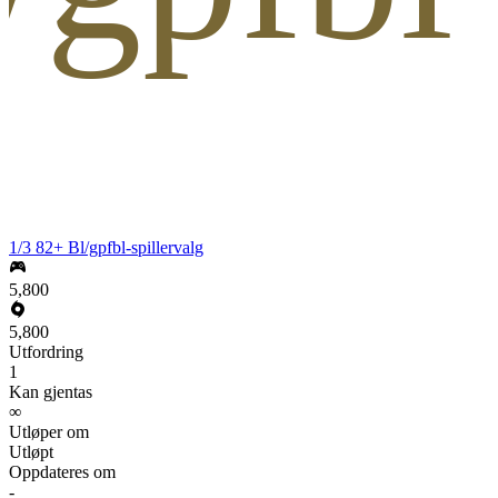
1/3 82+ Bl/gpfbl-spillervalg
5,800
5,800
Utfordring
1
Kan gjentas
∞
Utløper om
Utløpt
Oppdateres om
-