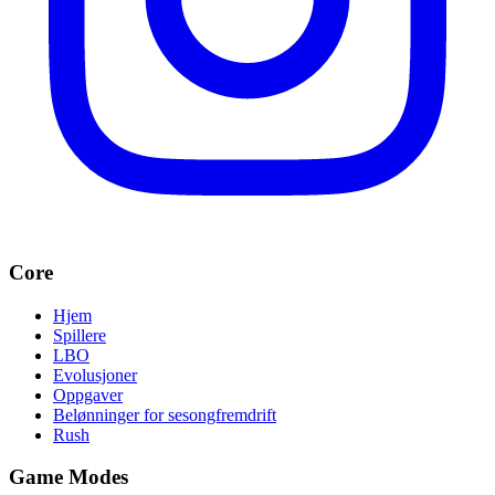
Core
Hjem
Spillere
LBO
Evolusjoner
Oppgaver
Belønninger for sesongfremdrift
Rush
Game Modes