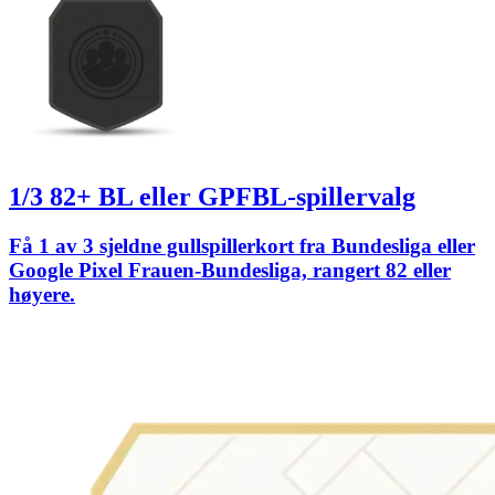
1/3 82+ BL eller GPFBL-spillervalg
Få 1 av 3 sjeldne gullspillerkort fra Bundesliga eller
Google Pixel Frauen-Bundesliga, rangert 82 eller
høyere.