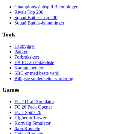
Champions-sluttspill Belønninger
Rivals Top 200
Squad Battles Top 200
Squad Battles-belønninger
Tools
Lagbygger
Pakker
Forbrukskort
EA FC 26 Pakkeliste
Kampgenerator
SBC-er med beste verdi
Billigste spillere etter vurdering
Games
FUT Draft Simulator
FC 26 Pack Opener
FUT Spins 26
Higher or Lower
Kortvalg Simulator
Ikon Roulette
Helter Roulette