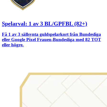
Spelarval: 1 av 3 BL/GPFBL (82+)
Få 1 av 3 sällsynta guldspelarkort från Bundesliga
eller Google Pixel Frauen-Bundesliga med 82 TOT
eller högre.