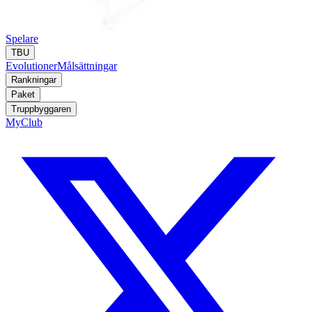
Spelare
TBU
Evolutioner
Målsättningar
Rankningar
Paket
Truppbyggaren
MyClub