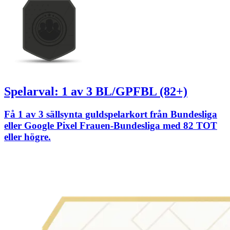
Spelarval: 1 av 3 BL/GPFBL (82+)
Få 1 av 3 sällsynta guldspelarkort från Bundesliga
eller Google Pixel Frauen-Bundesliga med 82 TOT
eller högre.