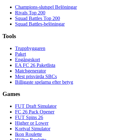
Champions-slutspel Belöningar
Rivals Top 200
Squad Battles Top 200
Squad Battles-belöningar
Tools
Truppbyggaren
Paket
Engångskort
EA FC 26 Paketlista
Matchgenerator
Mest prisvärda SBCs
Billigaste spelarna efter betyg
Games
FUT Draft Simulator
FC 26 Pack Opener
FUT Spins 26
Higher or Lower
Kortval Simulator
Ikon Roulette
Hjältar Roulette