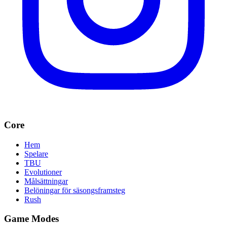
Core
Hem
Spelare
TBU
Evolutioner
Målsättningar
Belöningar för säsongsframsteg
Rush
Game Modes